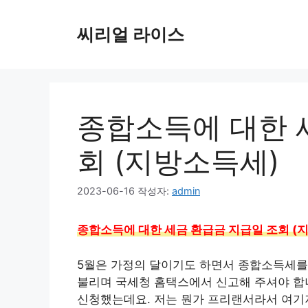
컨
텐
씨리얼 라이스
츠
로
건
너
뛰
종합소득에 대한 
기
회 (지방소득세)
2023-06-16
작성자:
admin
종합소득에 대한 세금 환급금 지급일 조회 (
5월은 가정의 달이기도 하면서 종합소득세를 
불리며 국세청 홈택스에서 신고해 주셔야 합
신청했는데요. 저는 뭔가 프리랜서라서 여기저