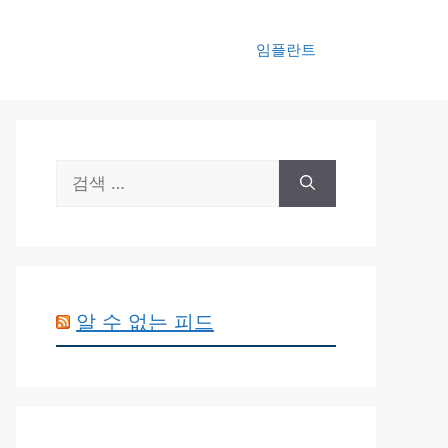
임플란트
검
색:
알 수 없는 피드