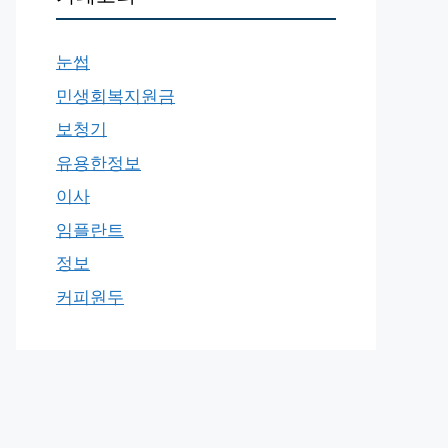
눈썹
민생회복지원금
보청기
유용한정보
이사
임플란트
정보
커피원두