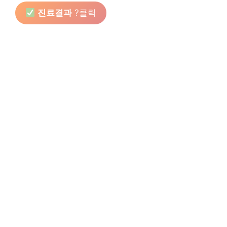
진료결과
?클릭