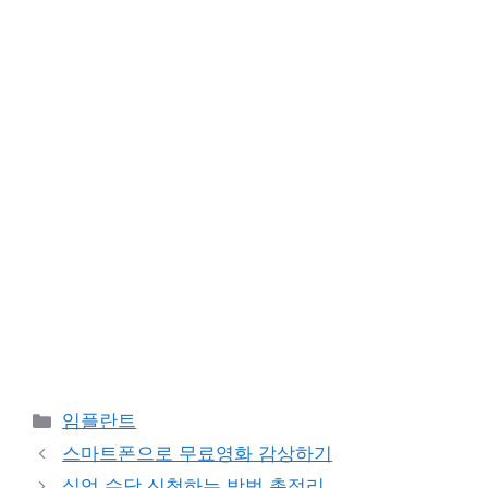
카
임플란트
테
스마트폰으로 무료영화 감상하기
고
실업 수당 신청하는 방법 총정리