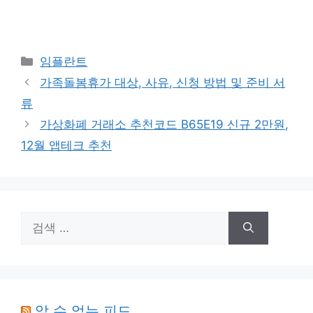
카
임플란트
테
가족돌봄휴가 대상, 사유, 신청 방법 및 준비 서
고
류
리
가상화폐 거래소 추천코드 B65E19 신규 2만원,
12월 앱테크 추천
검
색:
알 수 없는 피드