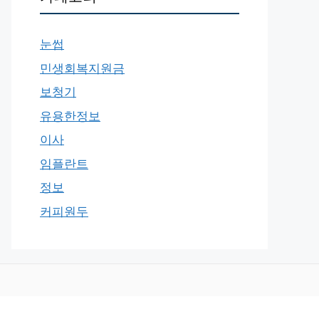
눈썹
민생회복지원금
보청기
유용한정보
이사
임플란트
정보
커피원두