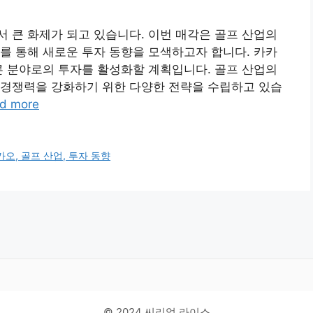
 큰 화제가 되고 있습니다. 이번 매각은 골프 산업의
를 통해 새로운 투자 동향을 모색하고자 합니다. 카카
른 분야로의 투자를 활성화할 계획입니다. 골프 산업의
 경쟁력을 강화하기 위한 다양한 전략을 수립하고 있습
d more
카오, 골프 산업, 투자 동향
© 2024 씨리얼 라이스