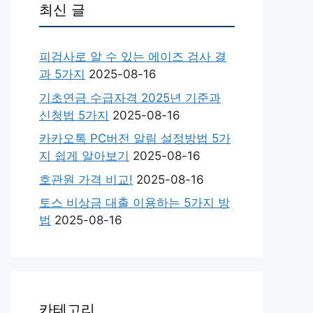
최신 글
피검사로 알 수 있는 에이즈 검사 결
과 5가지
2025-08-16
기초연금 수급자격 2025년 기준과
신청법 5가지
2025-08-16
카카오톡 PC버전 알림 설정방법 5가
지 쉽게 알아보기
2025-08-16
호관원 가격 비교!
2025-08-16
토스 비상금 대출 이용하는 5가지 방
법
2025-08-16
카테고리