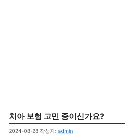
치아 보험 고민 중이신가요?
2024-08-28
작성자:
admin