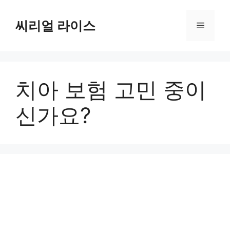
컨
텐
씨리얼 라이스
메
츠
로
뉴
건
너
치아 보험 고민 중이
뛰
기
신가요?