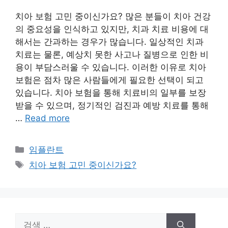
치아 보험 고민 중이신가요? 많은 분들이 치아 건강
의 중요성을 인식하고 있지만, 치과 치료 비용에 대
해서는 간과하는 경우가 많습니다. 일상적인 치과
치료는 물론, 예상치 못한 사고나 질병으로 인한 비
용이 부담스러울 수 있습니다. 이러한 이유로 치아
보험은 점차 많은 사람들에게 필요한 선택이 되고
있습니다. 치아 보험을 통해 치료비의 일부를 보장
받을 수 있으며, 정기적인 검진과 예방 치료를 통해
…
Read more
카
임플란트
테
태
치아 보험 고민 중이신가요?
고
그
리
검