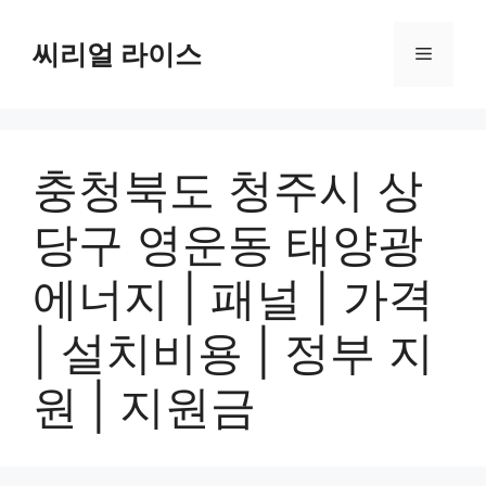
컨
텐
씨리얼 라이스
메
츠
로
뉴
건
너
충청북도 청주시 상
뛰
기
당구 영운동 태양광
에너지 | 패널 | 가격
| 설치비용 | 정부 지
원 | 지원금