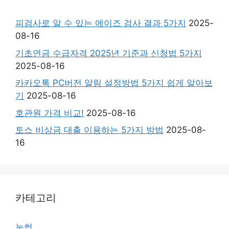
피검사로 알 수 있는 에이즈 검사 결과 5가지
2025-
08-16
기초연금 수급자격 2025년 기준과 신청법 5가지
2025-08-16
카카오톡 PC버전 알림 설정방법 5가지 쉽게 알아보
기
2025-08-16
호관원 가격 비교!
2025-08-16
토스 비상금 대출 이용하는 5가지 방법
2025-08-
16
카테고리
눈썹