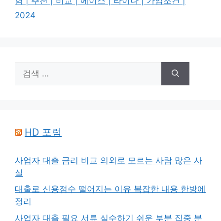
험 | 추천 | 비교 | 에이스 | 라이나 | 가입조건 |
리
2024
검
색:
HD 포럼
사업자 대출 금리 비교 의외로 모르는 사람 많은 사
실
대출로 신용점수 떨어지는 이유 복잡한 내용 한방에
정리
사업자 대출 필요 서류 실수하기 쉬운 부분 집중 분