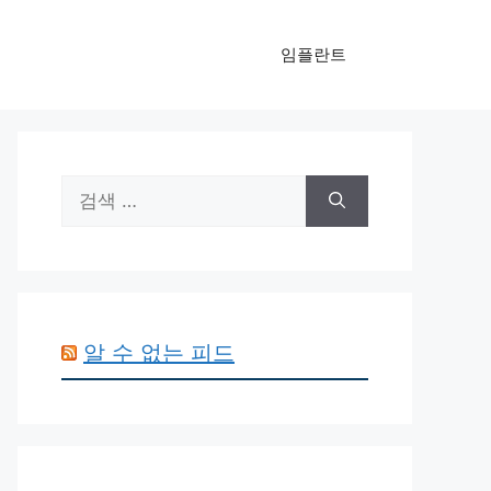
임플란트
검
색:
알 수 없는 피드