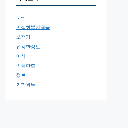
눈썹
민생회복지원금
보청기
유용한정보
이사
임플란트
정보
커피원두