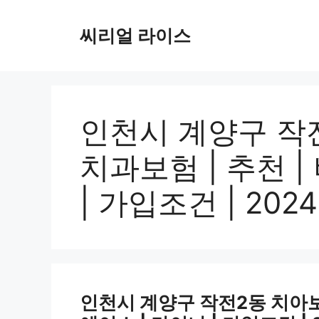
컨
텐
씨리얼 라이스
츠
로
건
너
뛰
인천시 계양구 작전
기
치과보험 | 추천 |
| 가입조건 | 2024
인천시 계양구 작전2동 치아보험 