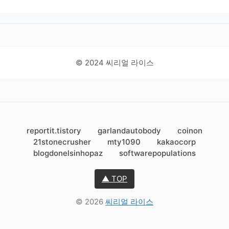
© 2024 씨리얼 라이스
reportit.tistory
garlandautobody
coinon
21stonecrusher
mty1090
kakaocorp
blogdonelsinhopaz
softwarepopulations
▲ TOP
© 2026
씨리얼 라이스