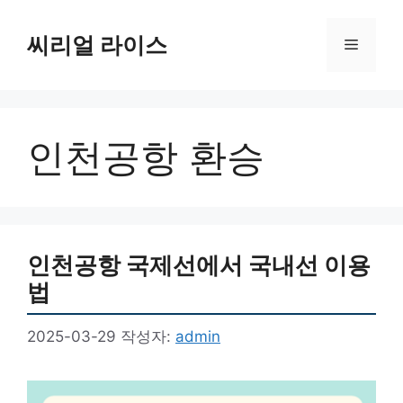
컨
텐
씨리얼 라이스
메
츠
로
뉴
건
너
인천공항 환승
뛰
기
인천공항 국제선에서 국내선 이용
법
2025-03-29
작성자:
admin