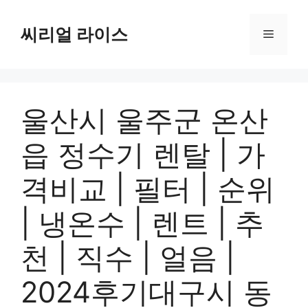
컨
텐
씨리얼 라이스
메
츠
로
뉴
건
너
울산시 울주군 온산
뛰
기
읍 정수기 렌탈 | 가
격비교 | 필터 | 순위
| 냉온수 | 렌트 | 추
천 | 직수 | 얼음 |
2024후기대구시 동