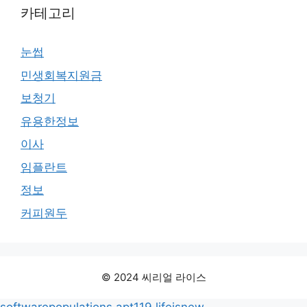
카테고리
눈썹
민생회복지원금
보청기
유용한정보
이사
임플란트
정보
커피원두
© 2024 씨리얼 라이스
softwarepopulations
apt119
lifeisnew