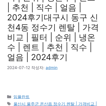
| 추천 | 직수 | 얼음 |
2024후기대구시 동구 신
천4동 정수기 렌탈 | 가격
비교 | 필터 | 순위 | 냉온
수 | 렌트 | 추천 | 직수 |
얼음 | 2024후기
2024-07-12
작성자:
admin
카
임플란트
테
태
울산시 울주군 온산읍 정수기 렌탈 | 가격비교 |