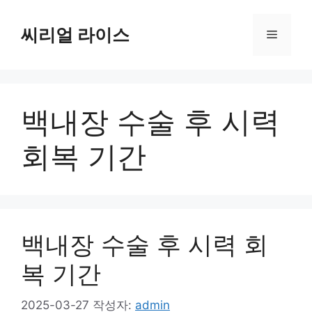
컨
텐
씨리얼 라이스
메
츠
로
뉴
건
너
백내장 수술 후 시력
뛰
기
회복 기간
백내장 수술 후 시력 회
복 기간
2025-03-27
작성자:
admin