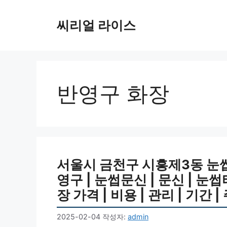
컨
텐
씨리얼 라이스
츠
로
건
너
뛰
반영구 화장
기
서울시 금천구 시흥제3동 눈썹
영구 | 눈썹문신 | 문신 | 
장 가격 | 비용 | 관리 | 기간 
2025-02-04
작성자:
admin