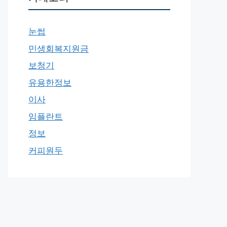
눈썹
민생회복지원금
보청기
유용한정보
이사
임플란트
정보
커피원두