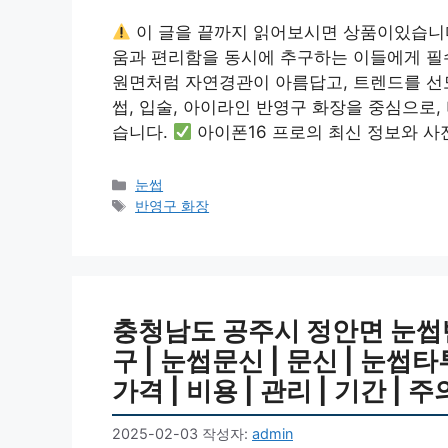
이 글을 끝까지 읽어보시면 상품이있습니
움과 편리함을 동시에 추구하는 이들에게 필
원면처럼 자연경관이 아름답고, 트렌드를 선
썹, 입술, 아이라인 반영구 화장을 중심으로,
습니다.
아이폰16 프로의 최신 정보와 사전
카
눈썹
테
태
반영구 화장
고
그
리
충청남도 공주시 정안면 눈썹
구 | 눈썹문신 | 문신 | 눈
가격 | 비용 | 관리 | 기간 |
2025-02-03
작성자:
admin