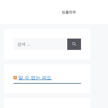
임플란트
검
색:
알 수 없는 피드