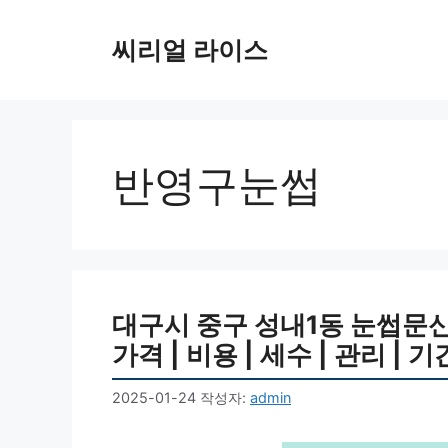
컨
텐
씨리얼 라이스
츠
로
건
너
뛰
반영구눈썹
기
대구시 중구 성내1동 눈썹문신 반영
가격 | 비용 | 세수 | 관리 | 
2025-01-24
작성자:
admin