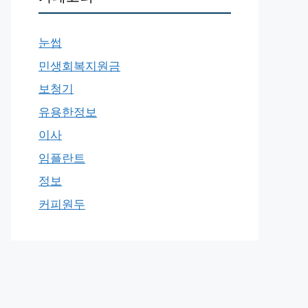
눈썹
민생회복지원금
보청기
유용한정보
이사
임플란트
정보
커피원두