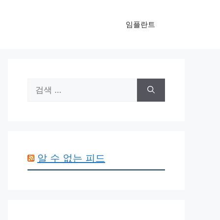
임플란트
검
색:
알 수 없는 피드