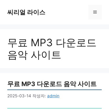
컨
텐
씨리얼 라이스
메
츠
로
뉴
건
너
무료 MP3 다운로드
뛰
기
음악 사이트
무료 MP3 다운로드 음악 사이트
2025-03-14
작성자:
admin