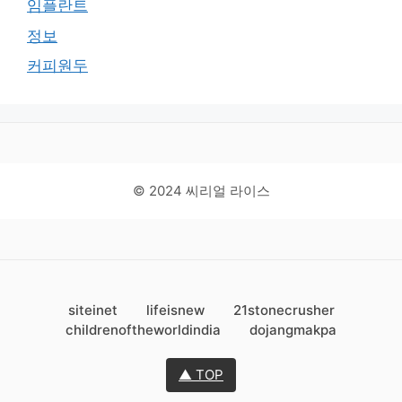
임플란트
정보
커피원두
© 2024 씨리얼 라이스
siteinet
lifeisnew
21stonecrusher
childrenoftheworldindia
dojangmakpa
▲ TOP