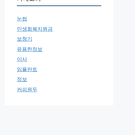
눈썹
민생회복지원금
보청기
유용한정보
이사
임플란트
정보
커피원두