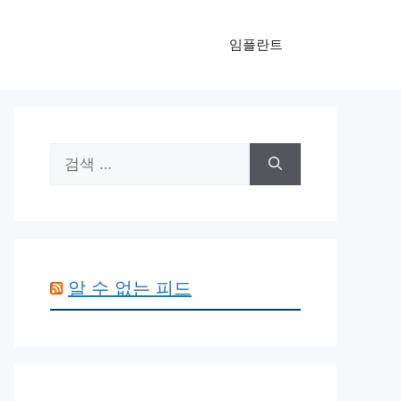
임플란트
검
색:
알 수 없는 피드