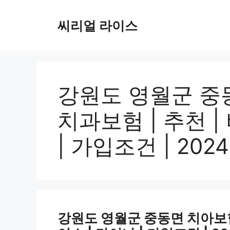
컨
텐
씨리얼 라이스
츠
로
건
너
뛰
강원도 영월군 중동
기
치과보험 | 추천 |
| 가입조건 | 2024
강원도 영월군 중동면 치아보험 가