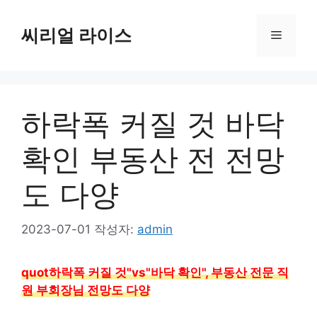
컨
텐
씨리얼 라이스
메
츠
로
뉴
건
너
하락폭 커질 것 바닥
뛰
기
확인 부동산 전 전망
도 다양
2023-07-01
작성자:
admin
quot하락폭 커질 것"vs"바닥 확인", 부동산 전문 직
원 부회장님 전망도 다양