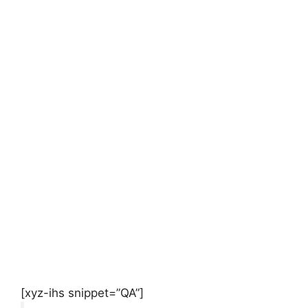
[xyz-ihs snippet=”QA”]