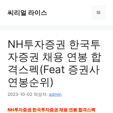
컨
텐
씨리얼 라이스
메
츠
로
뉴
건
너
NH투자증권 한국투
뛰
기
자증권 채용 연봉 합
격스펙(Feat 증권사
연봉순위)
2023-10-02
작성자:
admin
NH투자증권 한국투자증권 채용 연봉 합격스펙