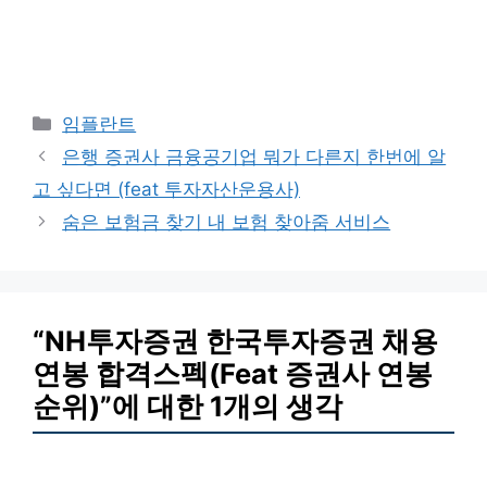
카
임플란트
테
은행 증권사 금융공기업 뭐가 다른지 한번에 알
고
고 싶다면 (feat 투자자산운용사)
리
숨은 보험금 찾기 내 보험 찾아줌 서비스
“NH투자증권 한국투자증권 채용
연봉 합격스펙(Feat 증권사 연봉
순위)”에 대한 1개의 생각