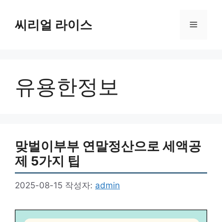
컨
텐
씨리얼 라이스
메
츠
로
뉴
건
너
유용한정보
뛰
기
맞벌이부부 연말정산으로 세액공
제 5가지 팁
2025-08-15
작성자:
admin