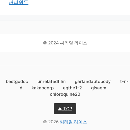
커피원두
© 2024 씨리얼 라이스
bestgodoc
unrelatedfilm
garlandautobody
t-n-
d
kakaocorp
egthe1-2
glsaem
chloroquine20
▲ TOP
© 2026
씨리얼 라이스