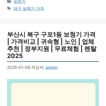
카
보청기
테
태
대구 보청기 가격
고
그
리
부산시 북구 구포1동 보청기 가격
| 가격비교 | 귀속형 | 노인 | 업체
추천 | 정부지원 | 무료체험 | 렌탈
2025
2025-01-08
작성자:
admin