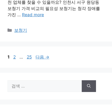
천 업체를 찾을 수 있을까요? 인천시 서구 원당동
보청기 가격 비교의 필요성 보청기는 청각 장애를
가진 …
Read more
카
보청기
테
고
리
페
페
페
1
2
…
25
다음
→
이
이
이
지
지
지
검
색: