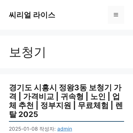
컨
텐
씨리얼 라이스
메
츠
로
뉴
건
너
보청기
뛰
기
경기도 시흥시 정왕3동 보청기 가
격 | 가격비교 | 귀속형 | 노인 | 업
체 추천 | 정부지원 | 무료체험 | 렌
탈 2025
2025-01-08
작성자:
admin