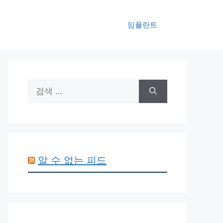
임플란트
검
색:
알 수 없는 피드