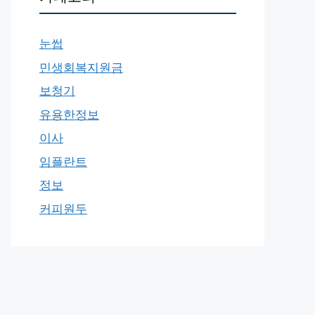
눈썹
민생회복지원금
보청기
유용한정보
이사
임플란트
정보
커피원두