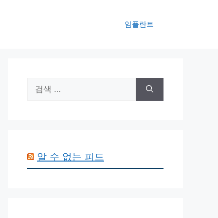
임플란트
검
색:
알 수 없는 피드