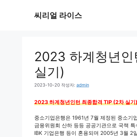
컨
텐
씨리얼 라이스
츠
로
건
너
뛰
2023 하계청년인턴
기
실기)
2023-10-20
작성자:
admin
2023 하계청년인턴 최종합격 TIP (2차 실기
중소기업은행은 1961년 7월 제정된 중소
금융위원회 산하 등등 공공기관으로 국책 특
IBK 기업은행 등이 혼용되며 2005년 3월 