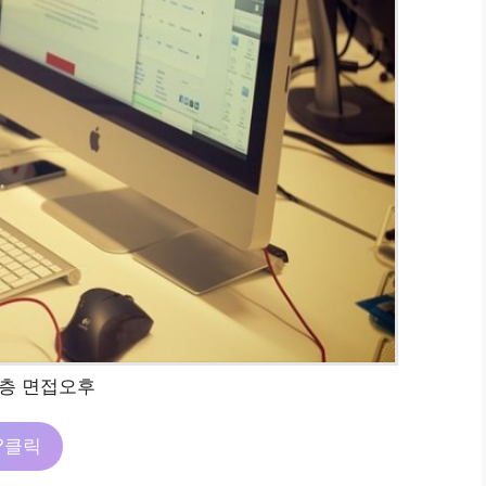
층 면접오후
?클릭