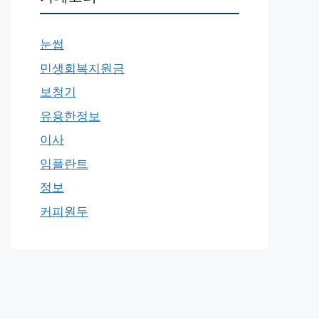
눈썹
민생회복지원금
보청기
유용한정보
이사
임플란트
정보
커피원두