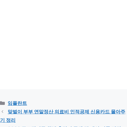
카
임플란트
테
맞벌이 부부 연말정산 의료비 인적공제 신용카드 몰아주
고
기 정리
리