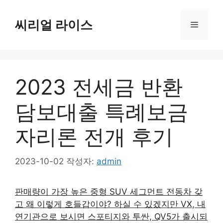
컨
텐
씨리얼 라이스
메
츠
로
뉴
건
너
2023 전세금 반환
뛰
기
담보대출 특례보금
자리론 전개 후기
2023-10-02
작성자:
admin
판매량이 가장 높은 중형 SUV 세그먼트 전동차 갖
고 왜 이렇게 호들갑이야? 하실 수 있겠지만 VX, 내
연기관으로 보시면 스포티지와 투싼, QV5가 출시되