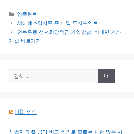
카
임플란트
테
세아베스틸지주 주가 및 투자포인트
고
전북은행 청년희망적금 가입방법, 비대면 계좌
리
개설 바로가기
검
색:
HD 포럼
사업자 대출 금리 비교 의외로 모르는 사람 많은 사