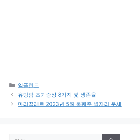
카
임플란트
테
유방암 초기증상 8가지 및 생존율
고
마리끌레르 2023년 5월 둘째주 별자리 운세
리
검