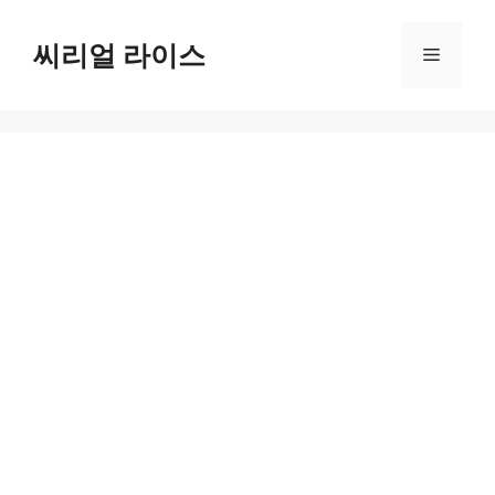
컨
텐
씨리얼 라이스
메
츠
로
뉴
건
너
뛰
기