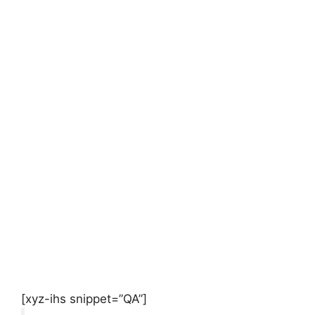
[xyz-ihs snippet=”QA”]