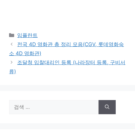
카
임플란트
테
전국 4D 영화관 총 정리 모음(CGV, 롯데영화숙
고
소 4D 영화관)
리
조달청 입찰대리인 등록 (나라장터 등록, 구비서
류)
검
색: