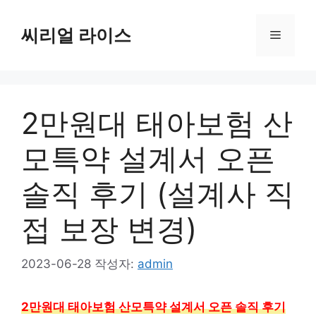
컨
텐
씨리얼 라이스
메
츠
로
뉴
건
너
2만원대 태아보험 산
뛰
기
모특약 설계서 오픈
솔직 후기 (설계사 직
접 보장 변경)
2023-06-28
작성자:
admin
2만원대 태아보험 산모특약 설계서 오픈 솔직 후기