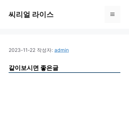
컨
텐
씨리얼 라이스
메
츠
로
뉴
건
너
뛰
2023-11-22
작성자:
admin
기
같이보시면 좋은글