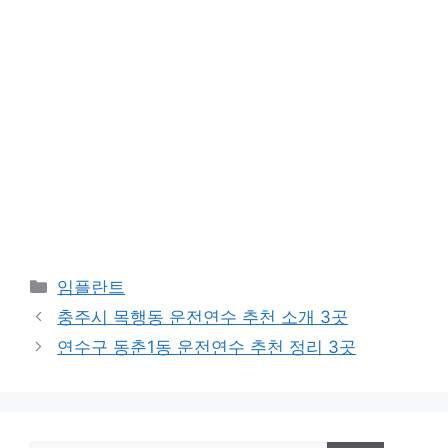
카
임플란트
테
충주시 목행동 운전연수 추천 소개 3곳
고
연수구 동춘1동 운전연수 추천 정리 3곳
리