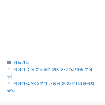
카
임플란트
테
케이카 주식 분석하기(케이카 기업 매출 분석
고
등)
리
케이카KCAR 2분기 배당금(2023년) 배당금지
급일