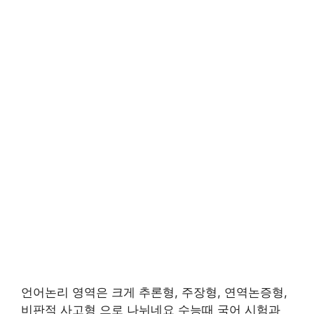
언어논리 영역은 크게 추론형, 주장형, 연역논증형,
비판적 사고형 으로 나뉘네요 수능때 국어 시험과