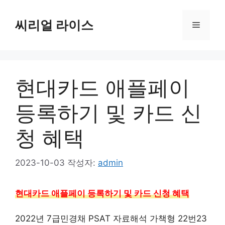
컨
텐
씨리얼 라이스
메
츠
로
뉴
건
너
현대카드 애플페이
뛰
기
등록하기 및 카드 신
청 혜택
2023-10-03
작성자:
admin
현대카드 애플페이 등록하기 및 카드 신청 혜택
2022년 7급민경채 PSAT 자료해석 가책형 22번23