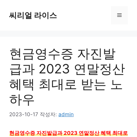
컨
텐
씨리얼 라이스
메
츠
로
뉴
건
너
현금영수증 자진발
뛰
기
급과 2023 연말정산
혜택 최대로 받는 노
하우
2023-10-17
작성자:
admin
현금영수증 자진발급과 2023 연말정산 혜택 최대로