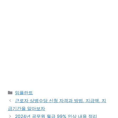
카
임플란트
테
근로자 상병수당 신청 자격과 방법, 지급액, 지
고
급기간을 알아보자
리
2024년 공무원 월급 99% 인상 내용 정리