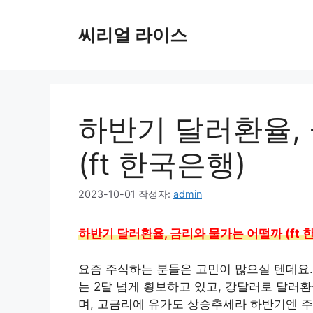
컨
텐
씨리얼 라이스
츠
로
건
너
뛰
하반기 달러환율,
기
(ft 한국은행)
2023-10-01
작성자:
admin
하반기 달러환율, 금리와 물가는 어떨까 (ft 
요즘 주식하는 분들은 고민이 많으실 텐데요. 코
는 2달 넘게 횡보하고 있고, 강달러로 달러환
며, 고금리에 유가도 상승추세라 하반기엔 주