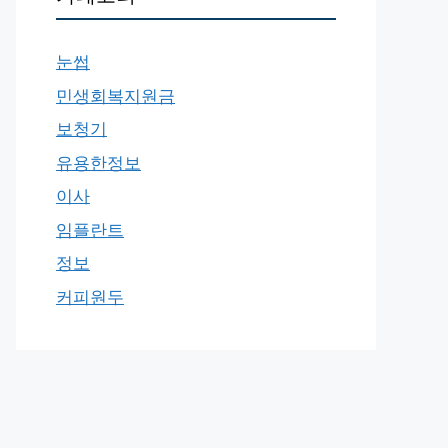
눈썹
민생회복지원금
보청기
유용한정보
이사
임플란트
정보
커피원두