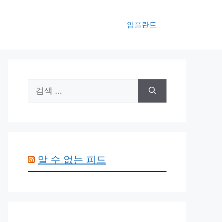
임플란트
검
색:
알 수 없는 피드