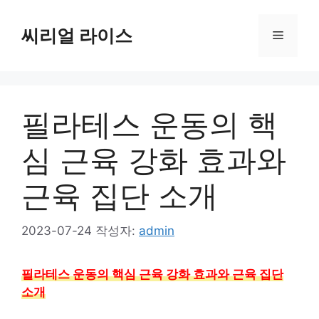
컨
텐
씨리얼 라이스
메
츠
로
뉴
건
너
필라테스 운동의 핵
뛰
기
심 근육 강화 효과와
근육 집단 소개
2023-07-24
작성자:
admin
필라테스 운동의 핵심 근육 강화 효과와 근육 집단
소개