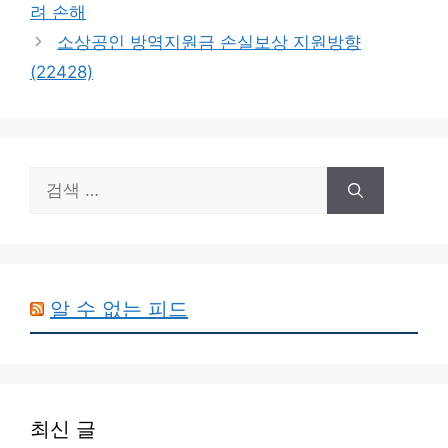
려 손해
리
소상공인 방역지원금 손실보상 지원방향
(22428)
검
색:
알 수 없는 피드
최신 글