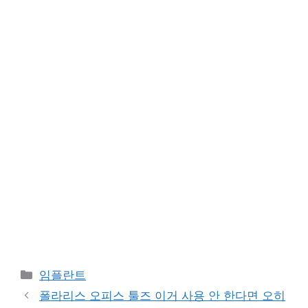
카
임플란트
테
폴라리스 오피스 툴즈 이거 사용 안 한다면 오히
고