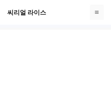
컨
텐
씨리얼 라이스
메
츠
로
뉴
건
너
뛰
기