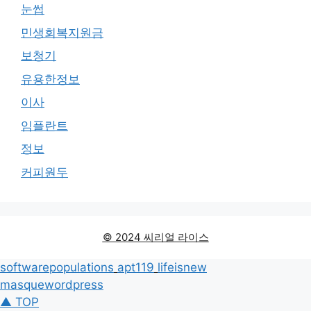
눈썹
민생회복지원금
보청기
유용한정보
이사
임플란트
정보
커피원두
© 2024 씨리얼 라이스
softwarepopulations
apt119
lifeisnew
masquewordpress
▲ TOP