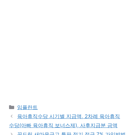
카
임플란트
테
육아휴직수당 시기별 지급액, 2차례 육아휴직
고
수당(아빠 육아휴직 보너스제), 사후지급분 금액
리
꿈드림 새마을금고 특판 정기 적금 7% 가입방법