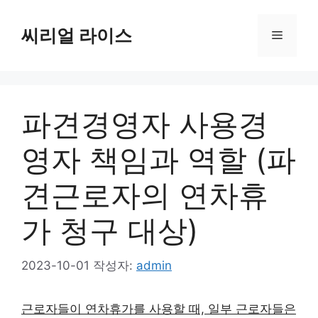
컨
텐
씨리얼 라이스
메
츠
로
뉴
건
너
파견경영자 사용경
뛰
기
영자 책임과 역할 (파
견근로자의 연차휴
가 청구 대상)
2023-10-01
작성자:
admin
근로자들이 연차휴가를 사용할 때, 일부 근로자들은