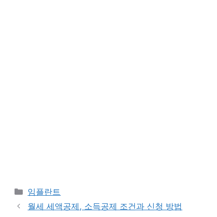
카
임플란트
테
월세 세액공제, 소득공제 조건과 신청 방법
고