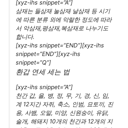
[xyz-ihs snippet=”A”]
삼재는 들삼재 눌삼재 날삼재 등 시기
에 따른 분류 외에 악랄한 정도에 따라
서 악삼재,평삼재,복삼재로 나누기도
합니다.
[xyz-ihs snippet=”END”][xyz-ihs
snippet=”END”][xyz-ihs
snippet=”Q”]
환갑 연세 세는 법
[xyz-ihs snippet=”A”]
천간 갑, 을, 병, 정, 무, 기, 경, 신, 임,
계 12지간 자쥐, 축소, 인범, 묘토끼, 진
용, 사뱀, 오말, 미양, 신원숭이, 유닭,
술개, 해돼지 10개의 천간과 12개의 지