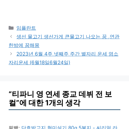
카
임플란트
테
생선 물고기 생선가게 큰물고기 나오는 꿈 ,연관
고
한방에 꿈해몽
리
2023년 6월 4주 넷째주 주간 별자리 운세 염소
자리운세 (6월18일6월24일)
“티파니 영 연세 종교 데뷔 전 보
컬”에 대한 1개의 생각
핑백:
단호박고지 현미설기 80g 5봉지 - 씨리얼 라