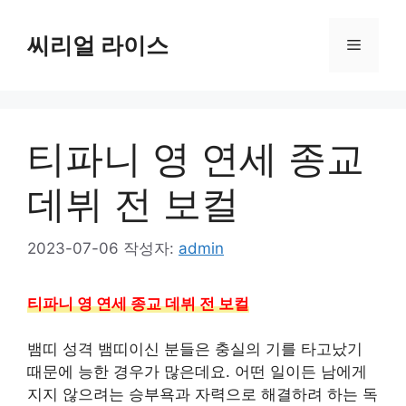
컨
텐
씨리얼 라이스
메
츠
로
뉴
건
너
티파니 영 연세 종교
뛰
기
데뷔 전 보컬
2023-07-06
작성자:
admin
티파니 영 연세 종교 데뷔 전 보컬
뱀띠 성격 뱀띠이신 분들은 충실의 기를 타고났기
때문에 능한 경우가 많은데요. 어떤 일이든 남에게
지지 않으려는 승부욕과 자력으로 해결하려 하는 독