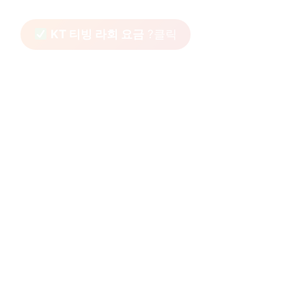
KT 티빙 라회 요금
?클릭