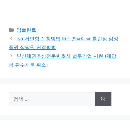
카
임플란트
테
isa 서민형 신청방법 IRP 연금예금 틀린점 삼성
고
증권 상담원 연결방법
리
부산채권추심전문변호사 법무기업 시현 (체당
금 환수처분 취소)
검
색: