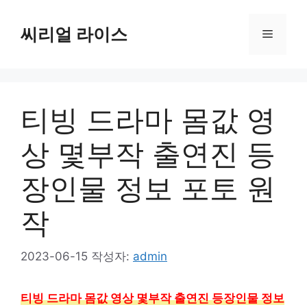
컨
텐
씨리얼 라이스
메
츠
로
뉴
건
너
티빙 드라마 몸값 영
뛰
기
상 몇부작 출연진 등
장인물 정보 포토 원
작
2023-06-15
작성자:
admin
티빙 드라마 몸값 영상 몇부작 출연진 등장인물 정보