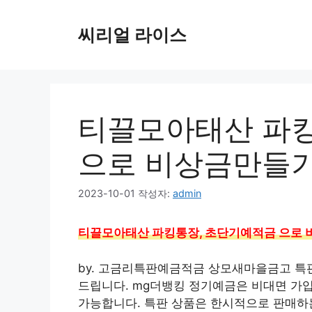
컨
텐
씨리얼 라이스
츠
로
건
너
뛰
티끌모아태산 파킹
기
으로 비상금만들
2023-10-01
작성자:
admin
티끌모아태산 파킹통장, 초단기예적금 으로
by. 고금리특판예금적금 상모새마을금고 특판 
드립니다. mg더뱅킹 정기예금은 비대면 가입
가능합니다. 특판 상품은 한시적으로 판매하는