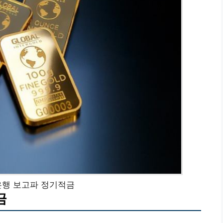
행 보고파 정기적금
금