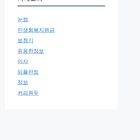
눈썹
민생회복지원금
보청기
유용한정보
이사
임플란트
정보
커피원두