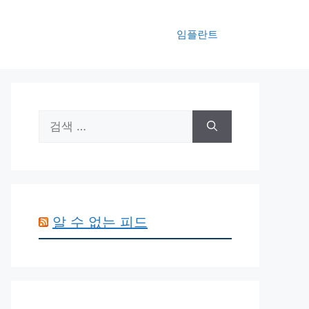
임플란트
검
색:
알 수 없는 피드