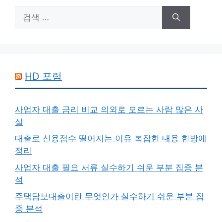
검
색:
HD 포럼
사업자 대출 금리 비교 의외로 모르는 사람 많은 사
실
대출로 신용점수 떨어지는 이유 복잡한 내용 한방에
정리
사업자 대출 필요 서류 실수하기 쉬운 부분 집중 분
석
주택담보대출이란 무엇인가 실수하기 쉬운 부분 집
중 분석