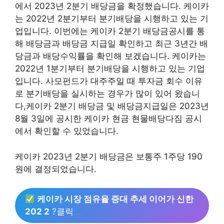
에서 2023년 2분기 배당금을 확정했습니다. 케이카
는 2022년 2분기부터 분기배당을 시행하고 있는 기
업입니다. 이번에는 케이카 2분기 배당금공시를 통
해 배당금과 배당금 지급일 확인하고 최근 3년간 배
당금과 배당수익률을 확인해 보겠습니다. 케이카는
2022년 1분기부터 분기배당을 시행하고 있는 기업
입니다. 사모펀드가 대주주일 때 투자금 회수 이유
로 분기배당을 실시하는 경우가 많이 있어 왔습니
다,케이카 2분기 배당금 및 배당금지급일은 2023년
8월 3일에 공시한 케이카 현금 현물배당다짐 공시
에서 확인할 수 있었습니다.
케이카 2023년 2분기 배당금은 보통주 1주당 190
원에 결정되었습니다.
케이카 시장 점유율 증대 추세 이어가 신한
202 2
?클릭