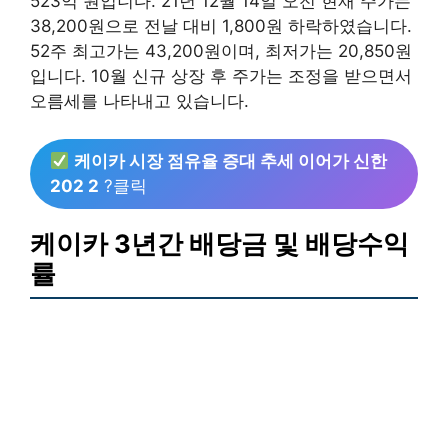
523억 원입니다. 21년 12월 14일 오전 현재 주가는
38,200원으로 전날 대비 1,800원 하락하였습니다.
52주 최고가는 43,200원이며, 최저가는 20,850원
입니다. 10월 신규 상장 후 주가는 조정을 받으면서
오름세를 나타내고 있습니다.
케이카 시장 점유율 증대 추세 이어가 신한
202 2
?클릭
케이카 3년간 배당금 및 배당수익
률