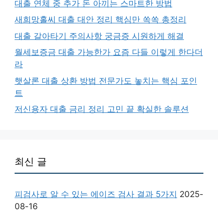
대출 연체 중 추가 돈 아끼는 스마트한 방법
새희망홀씨 대출 대안 정리 핵심만 쏙쏙 총정리
대출 갈아타기 주의사항 궁금증 시원하게 해결
월세보증금 대출 가능한가 요즘 다들 이렇게 한다더
라
햇살론 대출 상환 방법 전문가도 놓치는 핵심 포인
트
저신용자 대출 금리 정리 고민 끝 확실한 솔루션
최신 글
피검사로 알 수 있는 에이즈 검사 결과 5가지
2025-
08-16