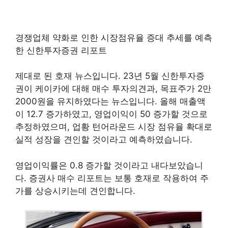
경쟁업체 약화로 인한 시장점유율 증대 추세를 예측
한 신한투자증권 리포트
제대로 된 호재 뉴스입니다. 23년 5월 신한투자증
권이 케이카에 대해 매수 투자의견과, 목표주가 2만
2000원을 유지하였다는 뉴스입니다. 올해 매출액
이 12.7 증가하였고, 영업이익이 50 증가할 것으로
추정하였으며, 업황 턴어라운드 시장 점유율 확대로
실적 성장을 견인할 것이라고 예측하였습니다.
영업이익률은 0.8 증가할 것이라고 내다보았습니
다. 증권사 매수 리포트는 보통 호재로 작용하여 주
가를 상승시키는데 견인합니다.