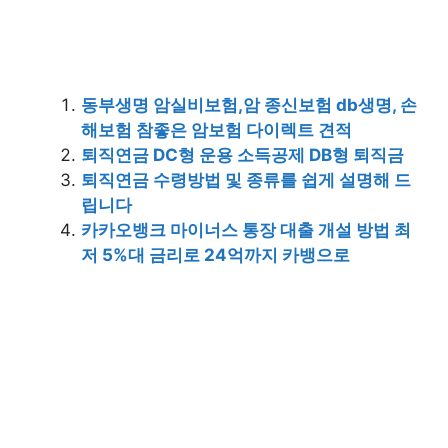
동부생명 암실비보험,암 종신보험 db생명, 손
해보험 참좋은 암보험 다이렉트 견적
퇴직연금 DC형 운용 소득공제 DB형 퇴직금
퇴직연금 수령방법 및 종류를 쉽게 설명해 드
립니다
카카오뱅크 마이너스 통장 대출 개설 방법 최
저 5%대 금리로 24억까지 카뱅으로