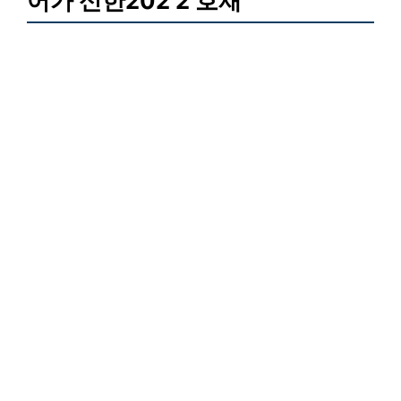
어가 신한202 2 호재