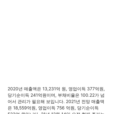
2020년 매출액은 13,231억 원, 영업이득 377억원,
당기순이득 241억원이며, 부채비율은 100.22가 넘
어서 관리가 필요해 보입니다. 2021년 전망 매출액
은 18,559억원, 영업이득 756 억원, 당기순이득