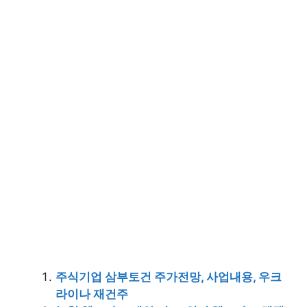
주식기업 삼부토건 주가전망, 사업내용, 우크
라이나 재건주