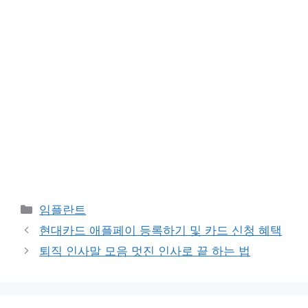
카
임플란트
테
현대카드 애플페이 등록하기 및 카드 신청 혜택
고
퇴직 인사말 모음 멋진 인사로 끝 하는 법
리