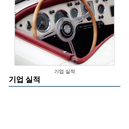
기업 실적
기업 실적