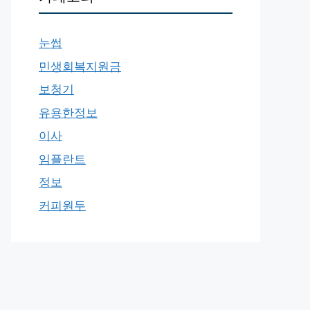
눈썹
민생회복지원금
보청기
유용한정보
이사
임플란트
정보
커피원두