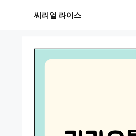
컨
텐
씨리얼 라이스
츠
로
건
너
뛰
기