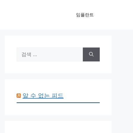
임플란트
검
색:
알 수 없는 피드