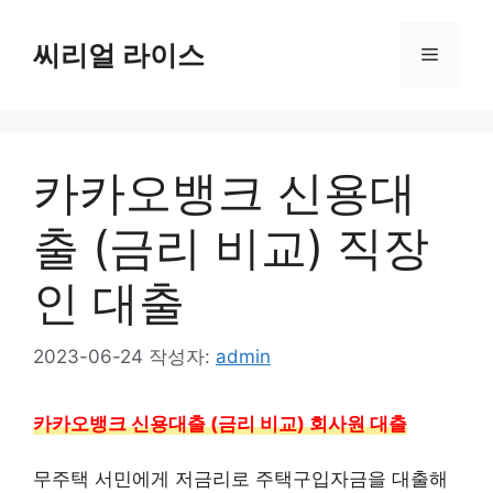
컨
텐
씨리얼 라이스
메
츠
로
뉴
건
너
카카오뱅크 신용대
뛰
기
출 (금리 비교) 직장
인 대출
2023-06-24
작성자:
admin
카카오뱅크 신용대출 (금리 비교) 회사원 대출
무주택 서민에게 저금리로 주택구입자금을 대출해