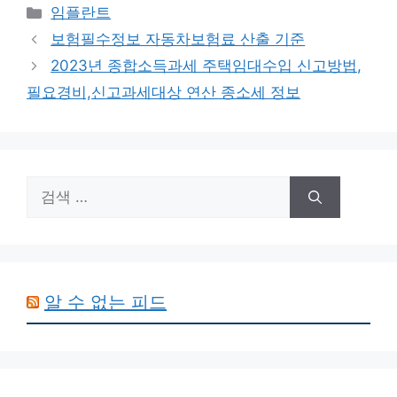
카
임플란트
테
보험필수정보 자동차보험료 산출 기준
고
2023년 종합소득과세 주택임대수입 신고방법,
리
필요경비,신고과세대상 연산 종소세 정보
검
색:
알 수 없는 피드