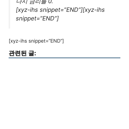
다시 금리를 0.
[xyz-ihs snippet=”END”][xyz-ihs
snippet=”END”]
[xyz-ihs snippet=”END”]
관련된 글: