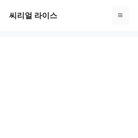
컨
텐
씨리얼 라이스
메
츠
로
뉴
건
너
뛰
기