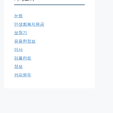
눈썹
민생회복지원금
보청기
유용한정보
이사
임플란트
정보
커피원두