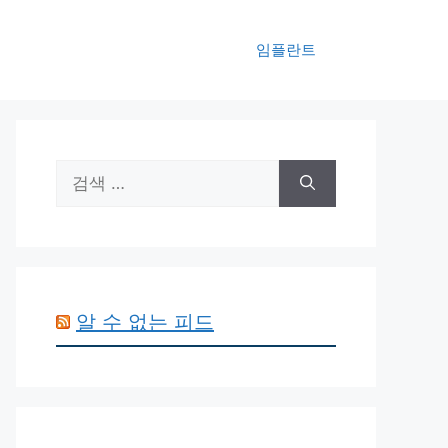
임플란트
검
색:
알 수 없는 피드