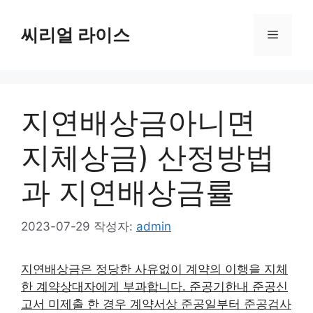
컨
텐
씨리얼 라이스
메
츠
로
뉴
건
너
지연배상금아니면
뛰
기
지체상금) 산정방법
과 지연배상금률
2023-07-29
작성자:
admin
지연배상금은 정당한 사유없이 계약의 이행을 지체
한 계약상대자에게 부과합니다. 준공기한내 준공신
고서 미제출 한 경우 계약서상 준공일부터 준공검사