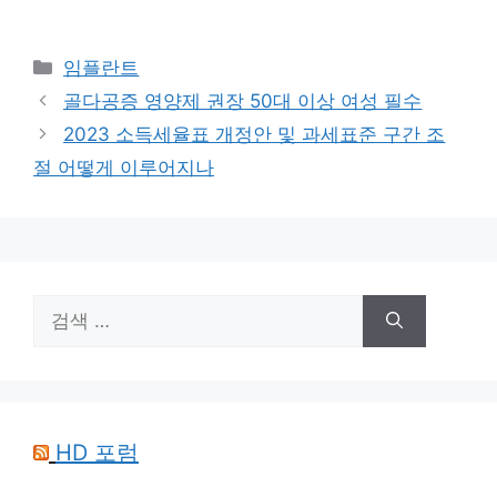
카
임플란트
테
골다공증 영양제 권장 50대 이상 여성 필수
고
2023 소득세율표 개정안 및 과세표준 구간 조
리
절 어떻게 이루어지나
검
색:
HD 포럼