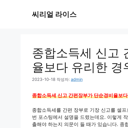
컨
텐
씨리얼 라이스
츠
로
건
너
뛰
종합소득세 신고 
기
율보다 유리한 경
2023-10-18
작성자:
admin
종합소득세 신고 간편장부가 단순경비율보다 
종합소득세를 간편 장부로 기장 신고를 셀프로
번 포스팅에서 설명을 드렸는데요. 이렇게 작
출해야 하는지 의문이 들 때가 있습니다. 