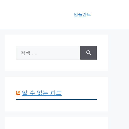
임플란트
검
색:
알 수 없는 피드