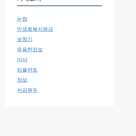
눈썹
민생회복지원금
보청기
유용한정보
이사
임플란트
정보
커피원두