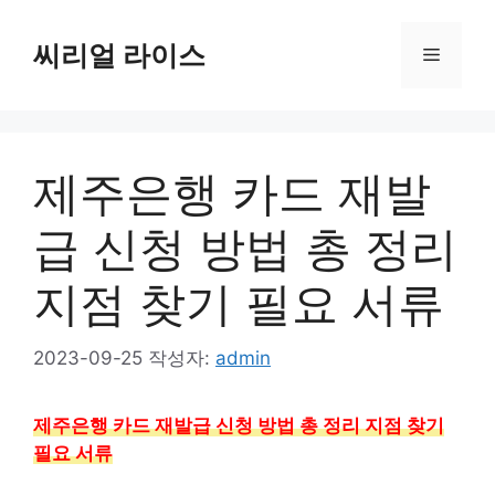
컨
텐
씨리얼 라이스
메
츠
로
뉴
건
너
제주은행 카드 재발
뛰
기
급 신청 방법 총 정리
지점 찾기 필요 서류
2023-09-25
작성자:
admin
제주은행 카드 재발급 신청 방법 총 정리 지점 찾기
필요 서류