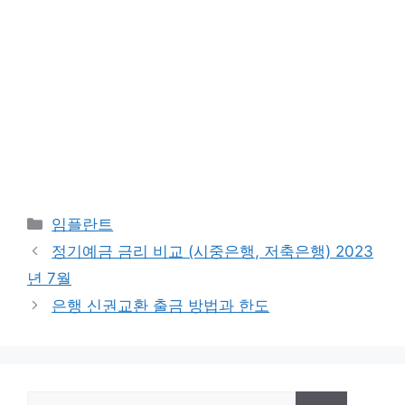
카
임플란트
테
정기예금 금리 비교 (시중은행, 저축은행) 2023
고
년 7월
리
은행 신권교환 출금 방법과 한도
검