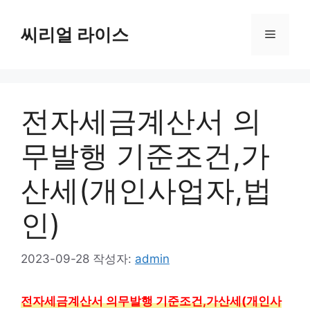
컨
텐
씨리얼 라이스
메
츠
로
뉴
건
너
전자세금계산서 의
뛰
기
무발행 기준조건,가
산세(개인사업자,법
인)
2023-09-28
작성자:
admin
전자세금계산서 의무발행 기준조건,가산세(개인사