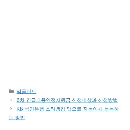
카
임플란트
테
6차 긴급고용안정지원금 신청대상과 신청방법
고
KB 국민은행 스타뱅킹 앱으로 자동이체 등록하
리
는 방법