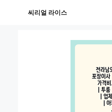
컨
텐
씨리얼 라이스
츠
로
건
너
뛰
기