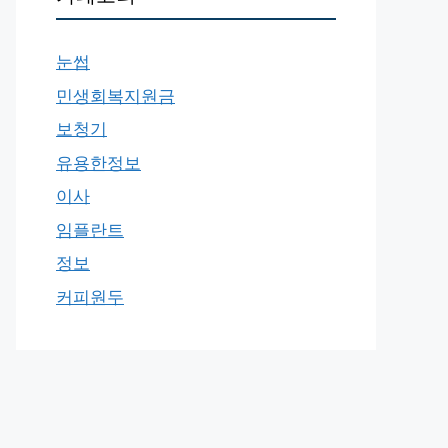
눈썹
민생회복지원금
보청기
유용한정보
이사
임플란트
정보
커피원두