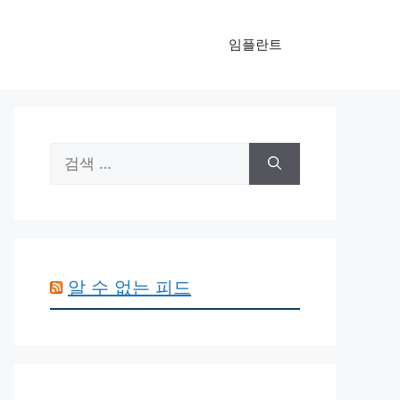
임플란트
검
색:
알 수 없는 피드