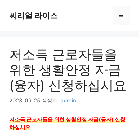
컨
텐
씨리얼 라이스
메
츠
로
뉴
건
너
저소득 근로자들을
뛰
기
위한 생활안정 자금
(융자) 신청하십시요
2023-09-25
작성자:
admin
저소득 근로자들을 위한 생활안정 자금(융자) 신청
하십시요