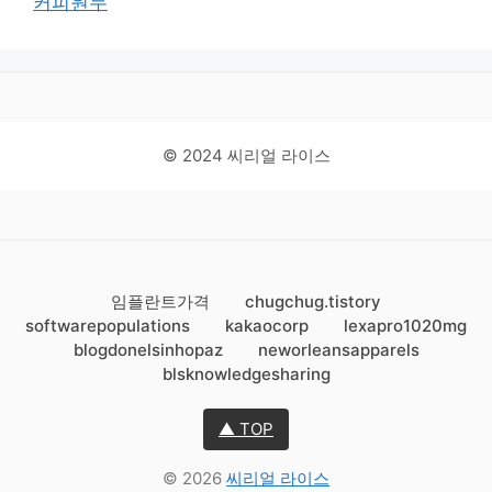
커피원두
© 2024 씨리얼 라이스
임플란트가격
chugchug.tistory
softwarepopulations
kakaocorp
lexapro1020mg
blogdonelsinhopaz
neworleansapparels
blsknowledgesharing
▲ TOP
© 2026
씨리얼 라이스