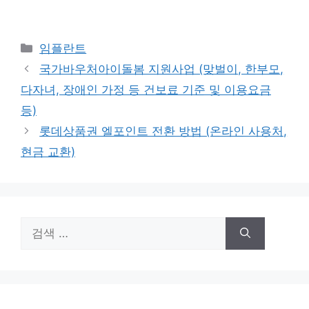
카
임플란트
테
국가바우처아이돌봄 지원사업 (맞벌이, 한부모,
고
다자녀, 장애인 가정 등 건보료 기준 및 이용요금
리
등)
롯데상품권 엘포인트 전환 방법 (온라인 사용처,
현금 교환)
검
색: