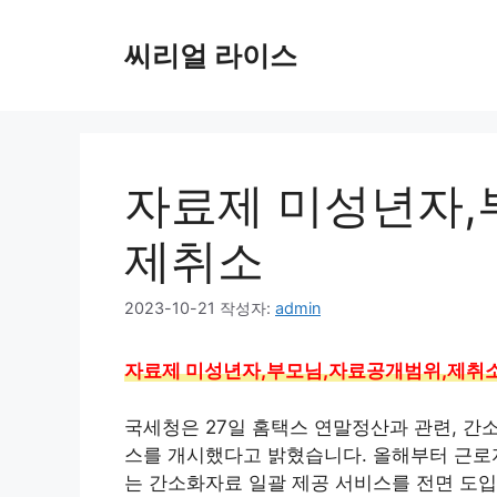
컨
텐
씨리얼 라이스
츠
로
건
너
뛰
자료제 미성년자,
기
제취소
2023-10-21
작성자:
admin
자료제 미성년자,부모님,자료공개범위,제취
국세청은 27일 홈택스 연말정산과 관련, 간
스를 개시했다고 밝혔습니다. 올해부터 근로
는 간소화자료 일괄 제공 서비스를 전면 도입