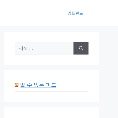
임플란트
검
색:
알 수 없는 피드